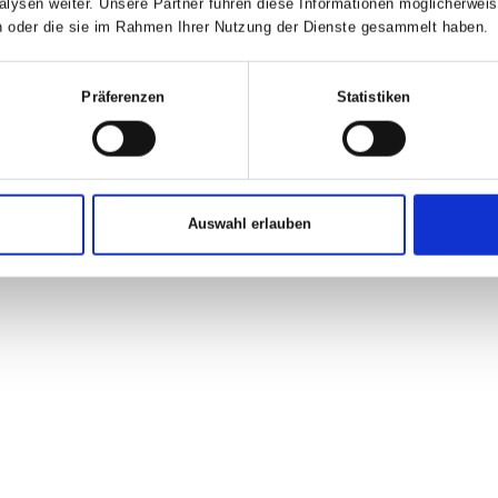
en Anteils pflegender Öle verflüssigt.
lysen weiter. Unsere Partner führen diese Informationen möglicherwe
ben oder die sie im Rahmen Ihrer Nutzung der Dienste gesammelt haben.
Präferenzen
Statistiken
mpfer
Eukalyptus
Pfeffe
Auswahl erlauben
 die Haut
Frischer Duft
Kühlt und 