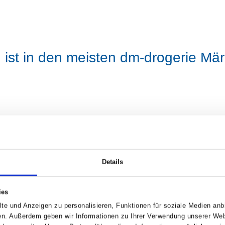
n
ist in den meisten dm-drogerie Märk
Details
sparsam mit mentisan einreiben. Nach jedem
eder erneut aufgetragen werden, ebenso nach
ies
ie kleine mentisan-Dose passt in jede Tasche, so
te und Anzeigen zu personalisieren, Funktionen für soziale Medien anbi
en Sie darauf, dass mentisan nicht warm wird, da
en. Außerdem geben wir Informationen zu Ihrer Verwendung unserer Webs