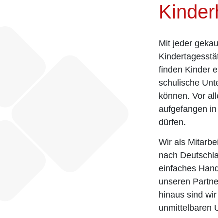
Kinderh
Mit jeder geka
Kindertagesstät
finden Kinder 
schulische Unte
können. Vor al
aufgefangen in
dürfen.
Wir als Mitarb
nach Deutschlan
einfaches Handl
unseren Partne
hinaus sind wir
unmittelbaren 