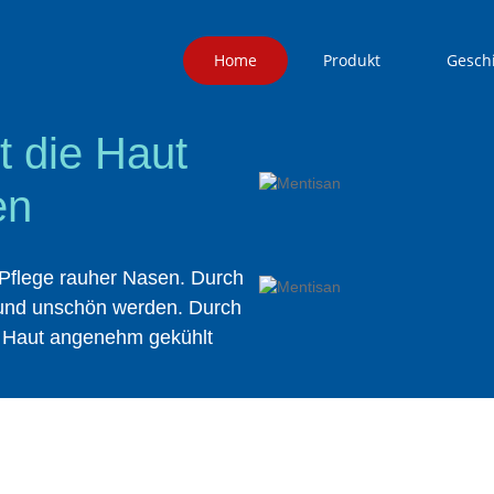
Home
Produkt
Gesch
für die Nase
t die Haut
en
 Pflege rauher Nasen. Durch
und unschön werden. Durch
e Haut angenehm gekühlt