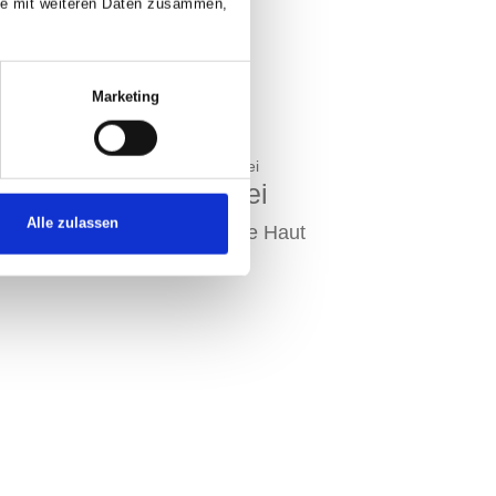
ise mit weiteren Daten zusammen,
Marketing
rminz
Salbei
Alle zulassen
erfrischt
Beruhigt die Haut