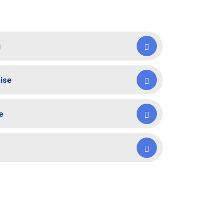
g
ise
e