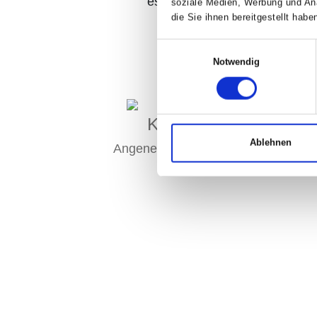
es sich sonst aufgrund des hoh
soziale Medien, Werbung und Ana
die Sie ihnen bereitgestellt ha
Einwilligungsauswahl
Notwendig
Kiefer
Ka
Ablehnen
Angenehmes Aroma
Kühlt